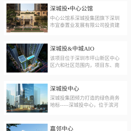
予天玑公馆“精雅生活”的理念，
深城投•中心公馆
以片区前沿的打造理念和优越的
中心公馆系深城投集团旗下深圳
产品设计，通过精工和匠心产品
市宜泰置业发展有限公司投资建
的品质打造，铸就项目成为龙华
设的高档商品房住宅小区，中心
耀眼的人居价值典范。天玑公馆
公馆定位为坪山唯一品质豪宅，
自带6班制幼儿园，临近清湖小
将根据自身特点打造特色高尚住
学、清华中学，自带（约2300
深城投&中城AIO
区，是深城投2016年的品牌形
㎡）时尚风情沿街商业；楼下即
该项目位于深圳市坪山新区中心
象钜作，拟将其打造成坪山首席
享立上综合体繁华商业配套（规
区六和社区范围内，项目东、南
标杆豪宅。中心公馆总占地面积
划中），临近湿地公园、清湖公
临深汕路，西临园丁路、飞西东
3.79759万平方米，总建筑面积
园，片区内享受龙华文化广场、
路，北接飞东西路合围的范围
26.93万平方米，其中住宅
龙华文化艺术中心、龙华文化体
内，更新单元涉及一坊、二坊及
142795.18㎡、商业8897.34㎡、
深城投中心
育馆（规划中）、深圳书城龙华
部分飞东村和飞西村。总建设用
公寓42016.9㎡、幼儿园2001.06
城（在建中），以深圳发展潜力
深城投集团倾力打造的绿色商务
地面积约为58681平方米，计容
㎡；住宅共1328套，保障房共
的区域占位，稀缺的地段，尽享
地标-----深城投中心，位于滨河
建筑面积为323820平方米，容
205套，公寓共1269套；本项目
拥龙华市政级配套。天玑公馆总
大道首排，地处于深圳市罗湖区
积率为5.52。其中住宅264170平
建筑容积率为 5.19 ，建筑覆盖
占地面积1.7114万㎡，总建筑面
蔡屋围金融中心商圈，是国际级
方米（含保障房18500平方
率为 40% ，绿化率为 40% 。项
积10.41万㎡，包含五栋建筑：
甲级写字楼及商业配套的综合体
米），商业42800平方米，商务
嘉邻中心
目北侧为坪山实验学校，紧邻万